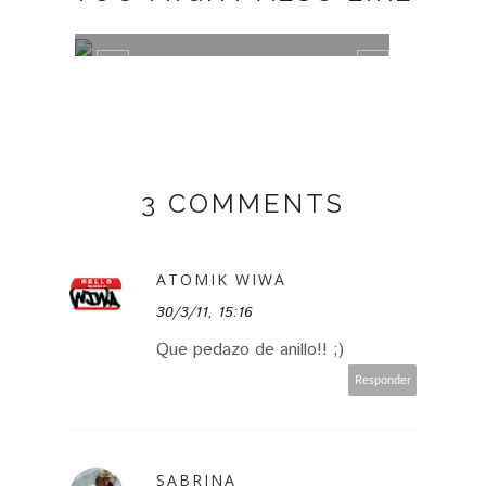
BACK TO THE GRUNGE
BOYF
3 COMMENTS
ATOMIK WIWA
30/3/11, 15:16
Que pedazo de anillo!! ;)
Responder
SABRINA