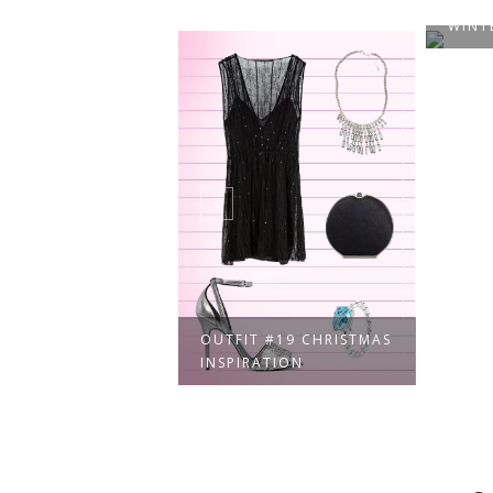
NG/SUMMER
OUTF
DS
WINT
OUTFIT #19 CHRISTMAS
INSPIRATION