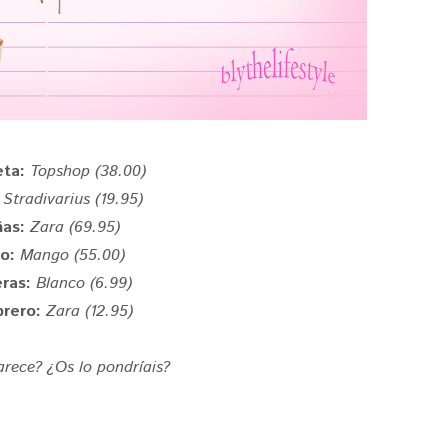
eta:
Topshop (38.00)
:
Stradivarius (19.95)
as:
Zara (69.95)
so:
Mango (55.00)
eras:
Blanco (6.99)
rero:
Zara (12.95)
rece? ¿Os lo pondríais?