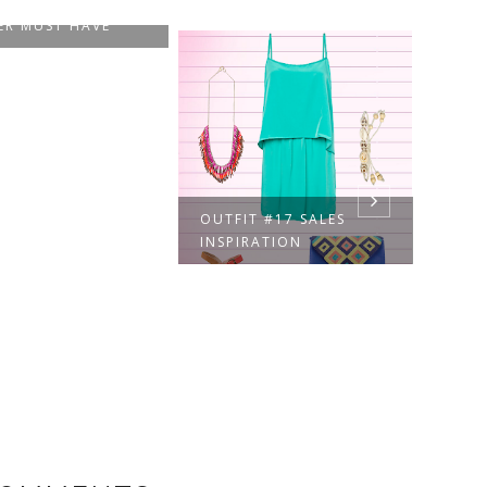
IT #18 FALL-
ER MUST HAVE
OUTFIT #17 SALES
OUTF
INSPIRATION
EVEN