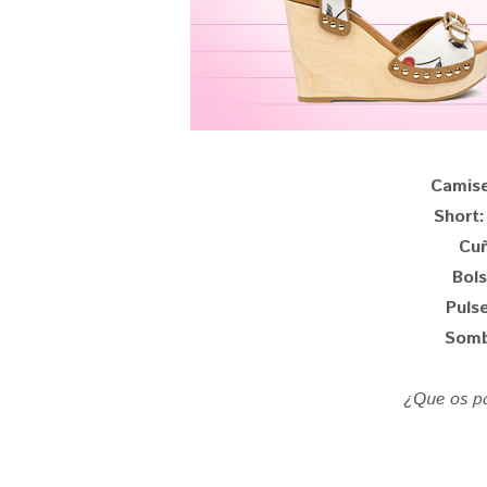
Camis
Short
Cuñ
Bol
Puls
Somb
¿Que os pa