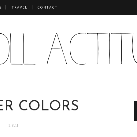
S
TRAVEL
CONTACT
R COLORS
5.8.11