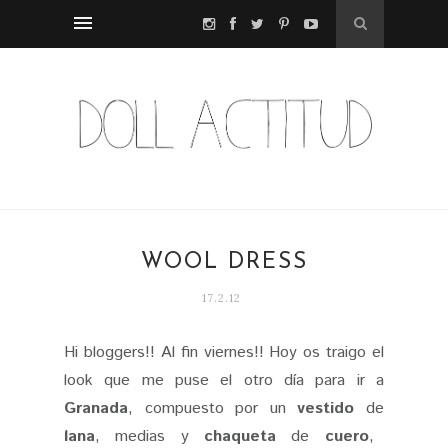
WOOL DRESS
17.2.12
Hi bloggers!! Al fin viernes!! Hoy os traigo el
look que me puse el otro día para ir a
Granada
, compuesto por un
vestido
de
lana
, medias y
chaqueta
de
cuero
,