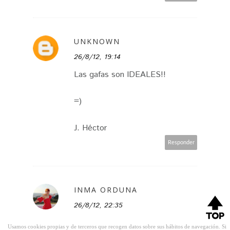
UNKNOWN
26/8/12, 19:14
Las gafas son IDEALES!!
=)
J. Héctor
Responder
INMA ORDUNA
26/8/12, 22:35
¡me encanta el clutch!
Usamos cookies propias y de terceros que recogen datos sobre sus hábitos de navegación. Si