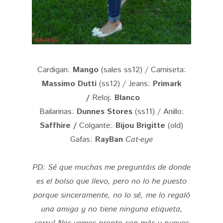
Cardigan:
Mango
(sales ss12) / Camiseta:
Massimo Dutti
(ss12) / Jeans:
Primark
/
Reloj:
Blanco
Bailarinas:
Dunnes Stores
(ss11) / Anillo:
Saffhire /
Colgante:
Bijou Brigitte
(old)
Gafas:
RayBan
Cat-eye
PD:
Sé que muchas me preguntáis de donde
es el
bolso
que llevo, pero no lo he puesto
porque sinceramente, no lo sé,
me lo regaló
una amiga y no tiene ninguna etiqueta,