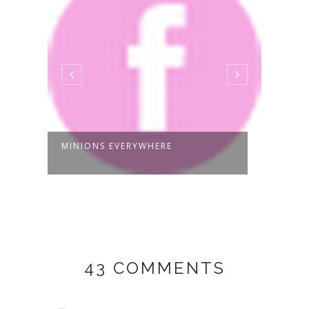
MINIONS EVERYWHERE
FEMM
43 COMMENTS