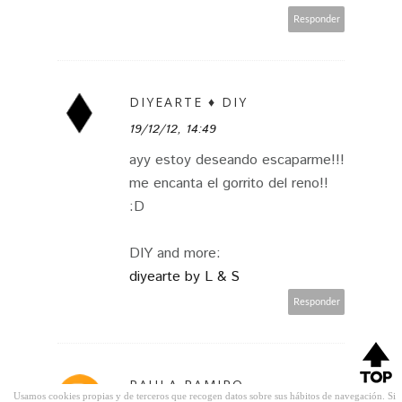
Responder
DIYEARTE ♦ DIY
19/12/12, 14:49
ayy estoy deseando escaparme!!!
me encanta el gorrito del reno!!
:D
DIY and more:
diyearte by L & S
Responder
PAULA RAMIRO
Usamos cookies propias y de terceros que recogen datos sobre sus hábitos de navegación. Si