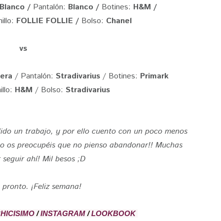
Blanco /
Pantalón:
Blanco /
Botines:
H&M /
illo:
FOLLIE FOLLIE /
Bolso:
Chanel
vs
era
/ Pantalón:
Stradivarius
/ Botines:
Primark
llo:
H&M
/ Bolso:
Stradivarius
lido un trabajo, y por ello cuento con un poco menos
 no os preocupéis que no pienso abandonar!!
Muchas
 seguir ahí! Mil besos ;D
 pronto. ¡Feliz semana!
HICISIMO
/
INSTAGRAM
/
LOOKBOOK