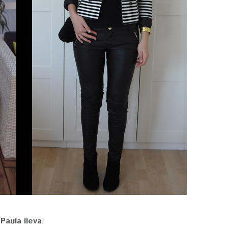
Paula lleva
: