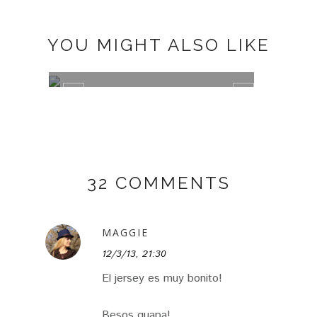
YOU MIGHT ALSO LIKE
ANIMAL PRINT
BLAC
32 COMMENTS
MAGGIE
12/3/13, 21:30
El jersey es muy bonito!
Besos guapa!