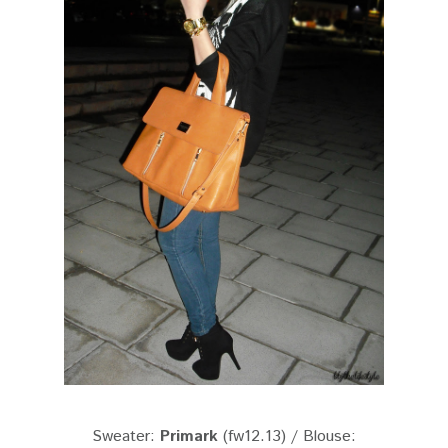
Sweater:
Primark
(fw12.13) / Blouse: