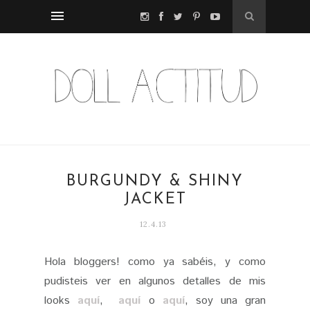
BURGUNDY & SHINY
JACKET
12.4.13
Hola bloggers! como ya sabéis, y como
pudisteis ver en algunos detalles de mis
looks
aquí
,
aquí
o
aquí
, soy una gran