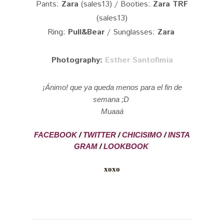
Pants:
Zara
(sales13) / Booties:
Zara TRF
(sales13)
Ring:
Pull&Bear
/ Sunglasses:
Zara
Photography:
Esther Santofimia
¡Ánimo! que ya queda menos para el fin de
semana ;D
Muaaá
FACEBOOK
/
TWITTER
/
CHICISIMO
/
INSTA
GRAM
/
LOOKBOOK
xoxo