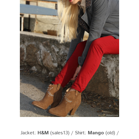
Jacket:
H&M
(sales13) / Shirt:
Mango
(old) /