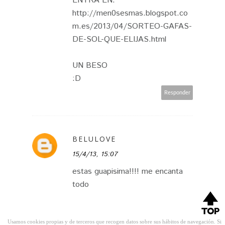
ENTRA EN:
http://men0sesmas.blogspot.co
m.es/2013/04/SORTEO-GAFAS-
DE-SOL-QUE-ELIJAS.html
UN BESO
:D
Responder
BELULOVE
15/4/13, 15:07
estas guapisima!!!! me encanta
todo
feliz semana
Usamos cookies propias y de terceros que recogen datos sobre sus hábitos de navegación. Si