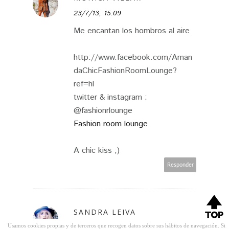
23/7/13, 15:09
Me encantan los hombros al aire
http://www.facebook.com/Aman
daChicFashionRoomLounge?
ref=hl
twitter & instagram :
@fashionrlounge
Fashion room lounge
A chic kiss ;)
Responder
SANDRA LEIVA
Usamos cookies propias y de terceros que recogen datos sobre sus hábitos de navegación. Si
23/7/13, 15:31