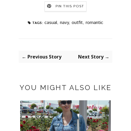
PIN THIS POST
casual
,
navy
,
outfit
,
romantic
TAGS:
← Previous Story
Next Story →
YOU MIGHT ALSO LIKE
BLAC