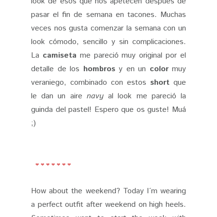
look de esos que nos apetecen después de
pasar el fin de semana en tacones. Muchas
veces nos gusta comenzar la semana con un
look cómodo, sencillo y sin complicaciones.
La
camiseta
me pareció muy original por el
detalle de los
hombros
y en un
color
muy
veraniego, combinado con estos
short
que
le dan un aire
navy
al look me pareció la
guinda del pastel! Espero que os guste! Muá
;)
❤ ❤ ❤ ❤ ❤ ❤ ❤
How about the weekend? Today I´m wearing
a perfect outfit after weekend on high heels.