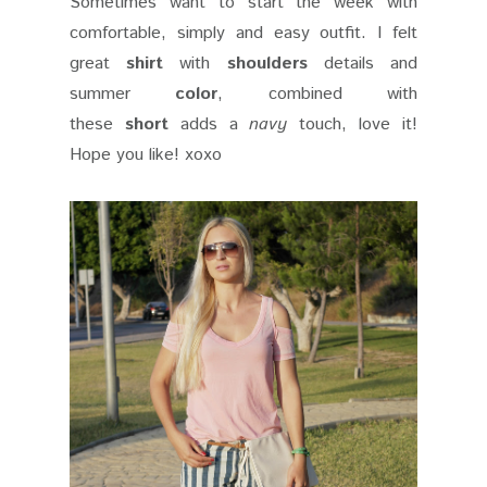
Sometimes want to start the week with
comfortable, simply and easy outfit. I felt
great
shirt
with
shoulders
details and
summer
color
, combined with
these
short
adds a
navy
touch, love it!
Hope you like! xoxo