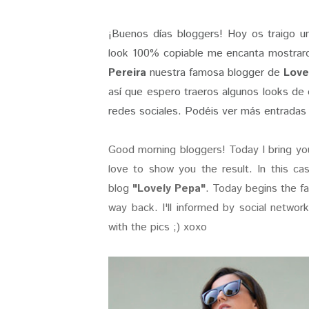
¡Buenos días bloggers! Hoy os traigo u
look 100% copiable me encanta mostraro
Pereira
nuestra famosa blogger de
Love
así que espero traeros algunos looks de e
redes sociales. Podéis ver más entrada
Good morning bloggers! Today I bring you
love to show you the result. In this ca
blog
"Lovely Pepa"
. Today begins the fa
way back. I'll informed by social netwo
with the pics ;) xoxo