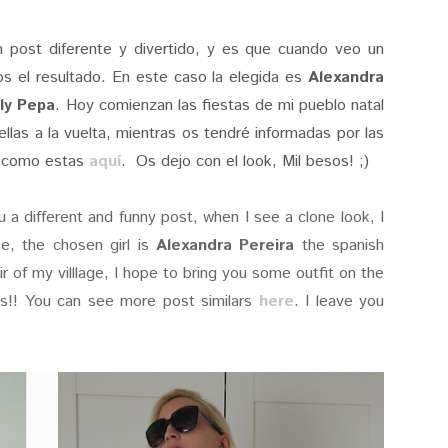
n post diferente y divertido, y es que cuando veo un
s el resultado. En este caso la elegida es
Alexandra
ly Pepa
. Hoy comienzan las fiestas de mi pueblo natal
llas a la vuelta, mientras os tendré informadas por las
s como estas
aquí
. Os dejo con el look, Mil besos! ;)
 a different and funny post, when I see a clone look, I
se, the chosen girl is
Alexandra Pereira
the spanish
ir of my villlage, I hope to bring you some outfit on the
rks!! You can see more post similars
here
. I leave you