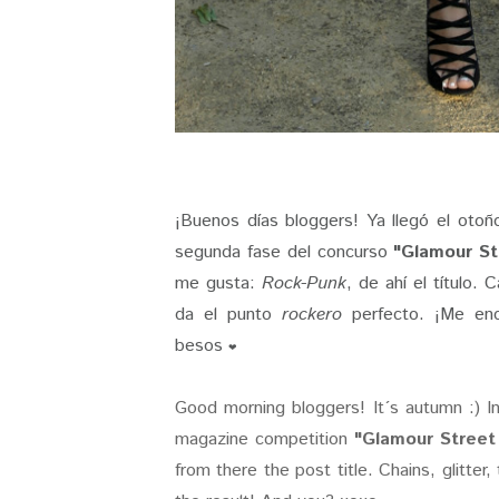
¡Buenos días bloggers! Ya llegó el otoñ
segunda fase del concurso
"Glamour St
me gusta:
Rock-Punk
, de ahí el título.
da el punto
rockero
perfecto. ¡Me enc
besos
❤
Good morning bloggers! It´s autumn :) In
magazine competition
"Glamour Street
from there the post title. Chains, glitter,