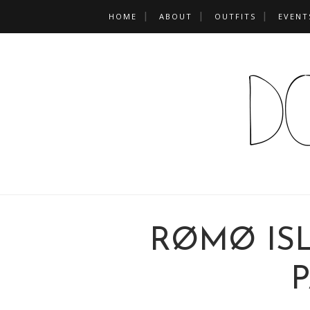
HOME
ABOUT
OUTFITS
EVENT
RØMØ IS