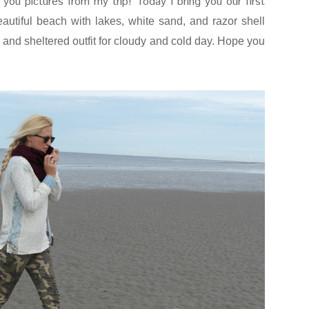
w you pictures from my trip!
Today I bring you our first
autiful beach with lakes, white sand, and razor shell
e and
sheltered outfit for cloudy and cold day.
Hope you