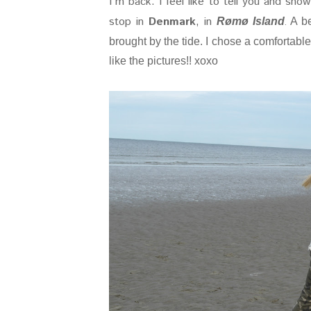
I´m back. I feel like to tell you and sho
stop in
Denmark
, in
Rømø Island
A be
.
brought by the tide.
I chose a comfortabl
like the pictures!! xoxo