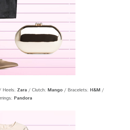
 Heels:
Zara
/ Clutch:
Mango
/ Bracelets:
H&M
/
rrings:
Pandora