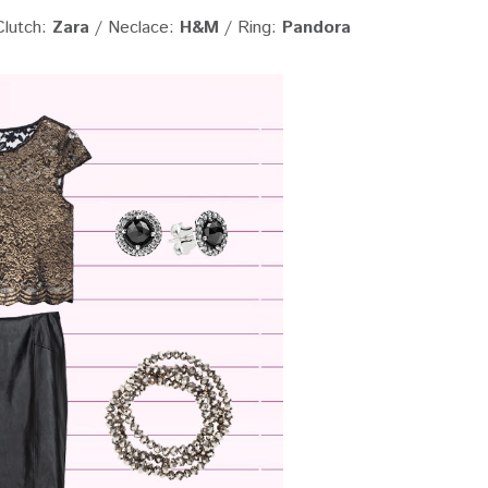
Clutch:
Zara
/ Neclace:
H&M
/ Ring:
Pandora