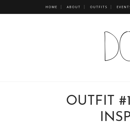
HOME
ABOUT
OUTFITS
EVENT
OUTFIT #
INS