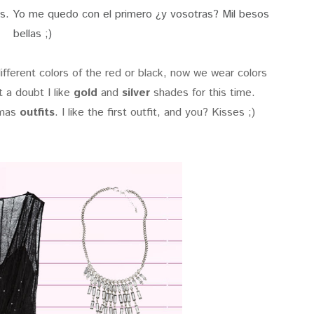
as. Yo me quedo con el primero ¿y vosotras? Mil besos
bellas ;)
ferent colors of the red or black, now we wear colors
t a doubt I like
gold
and
silver
shades for this time.
tmas
outfits
. I like the first outfit, and you? Kisses ;)