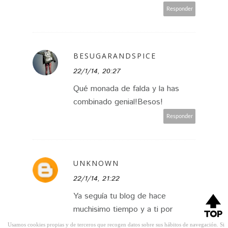
Responder
BESUGARANDSPICE
22/1/14, 20:27
Qué monada de falda y la has
combinado genial!Besos!
Responder
UNKNOWN
22/1/14, 21:22
Ya seguía tu blog de hace
muchisimo tiempo y a ti por
supuesto ! Y sabes que me
Usamos cookies propias y de terceros que recogen datos sobre sus hábitos de navegación. Si