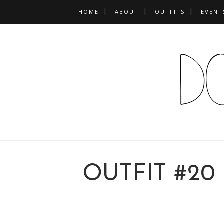
HOME
ABOUT
OUTFITS
EVENT
OUTFIT #20