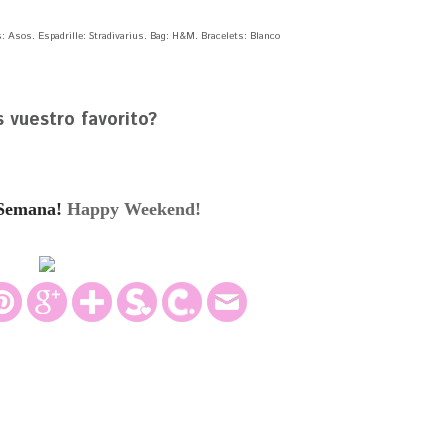
 Asos. Espadrille: Stradivarius. Bag: H&M. Bracelets: Blanco
s vuestro favorito?
e Semana!
Happy Weekend
!