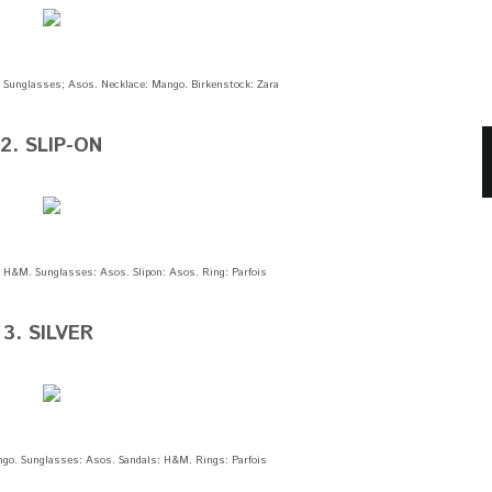
a. Sunglasses; Asos. Necklace: Mango. Birkenstock: Zara
2. SLIP-ON
: H&M. Sunglasses: Asos. Slipon: Asos. Ring: Parfois
3. SILVER
ango. Sunglasses: Asos. Sandals: H&M. Rings: Parfois