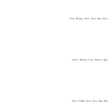
Crop: Mango. Skirt: Zara. Bag: Zar
Jeans: Mango. Crop: Blanco. Bag
Shirt: H&M. Skirt: Zara. Bag: M