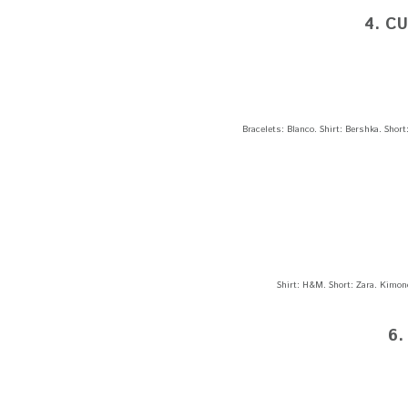
4. C
Bracelets: Blanco. Shirt: Bershka. Sho
Shirt: H&M. Short: Zara. Kimon
6.