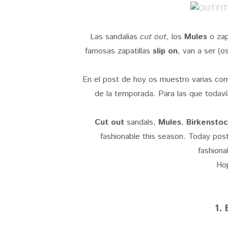
Las sandalias
cut out
,
los
Mules
o zap
famosas zapatillas
slip on
, van a ser (o
En el post de hoy os muestro varias co
de la temporada. Para las que todavía
Cut out
sandals,
Mules
,
Birkensto
fashionable this season. Today pos
fashiona
Hop
1.