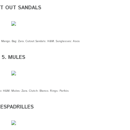
UT OUT SANDALS
rt: Mango. Bag: Zara. Cutout Sandals: H&M. Sunglasses: Asos
5. MULES
o: H&M. Mules: Zara. Clutch: Blanco. Rings: Parfois
 ESPADRILLES