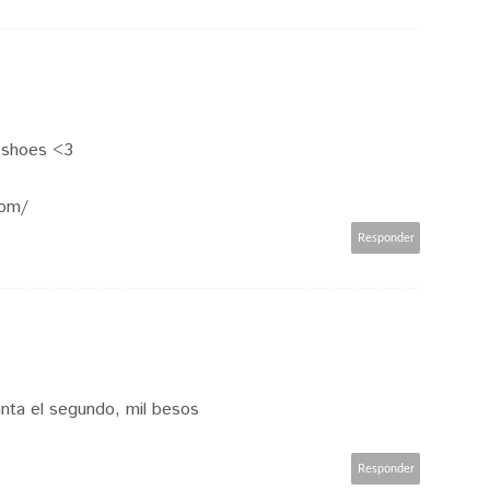
r shoes <3
com/
Responder
anta el segundo, mil besos
Responder