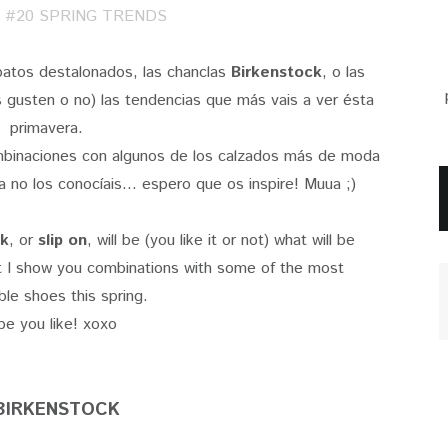
atos destalonados, las chanclas
Birkenstock
, o las
s gusten o no) las tendencias que más vais a ver ésta
primavera.
mbinaciones con algunos de los calzados más de moda
 no los conocíais... espero que os inspire! Muua ;)
ck
, or
slip on
, will be (you like it or not) what will be
t I show you combinations with some of the most
ble shoes this spring.
e you like! xoxo
 BIRKENSTOCK