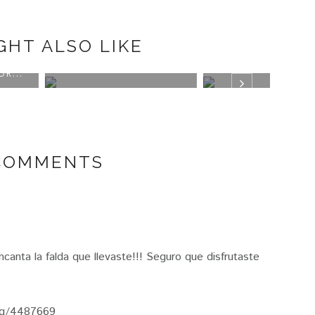
GHT ALSO LIKE
ERS&RO
MBFWM´15
#MO
III
 COMMENTS
canta la falda que llevaste!!! Seguro que disfrutaste
log/4487669