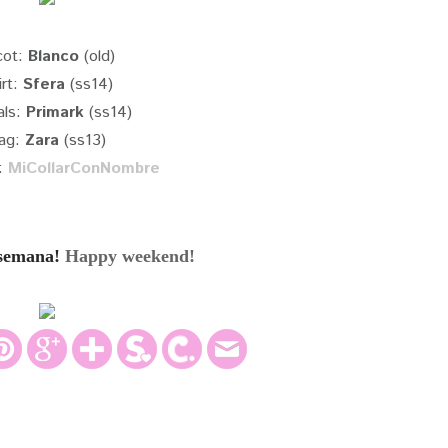
cot:
Blanco
(old)
irt:
Sfera
(ss14)
als:
Primark
(ss14)
ag:
Zara
(ss13)
:
MiCollarConNombre
e semana!
Happy weekend
!