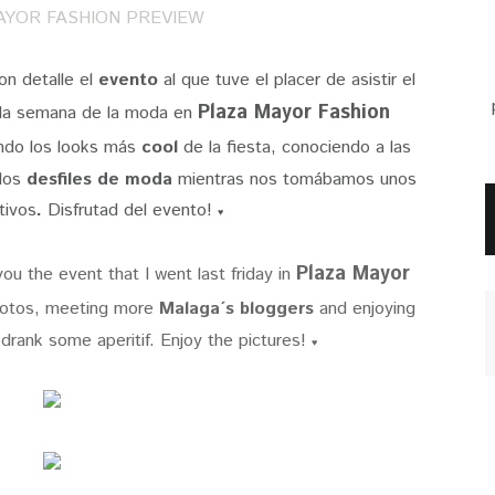
n detalle el
evento
al que tuve el placer de asistir el
Plaza Mayor Fashion
e la semana de la moda en
ando los looks más
cool
de la fiesta, conociendo a las
 los
desfiles de moda
mientras nos tomábamos unos
tivos
.
Disfrutad del evento!
♥
Plaza Mayor
u the event that I went last friday in
hotos, meeting more
Malaga´s bloggers
and enjoying
drank some aperitif. Enjoy the pictures!
♥