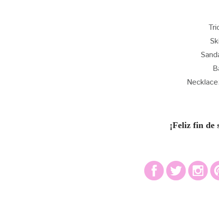
Tri
Sk
Sand
B
Necklace
¡Feliz fin d