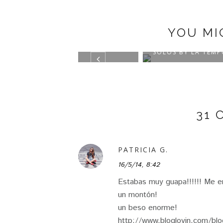
YOU MI
VETHEROOF
BEATRIZ PEÑALVER
SIST
SOLOS BY LA TEMPOR...
31
PATRICIA G.
16/5/14, 8:42
Estabas muy guapa!!!!!! Me en
un montón!
un beso enorme!
http://www.bloglovin.com/b