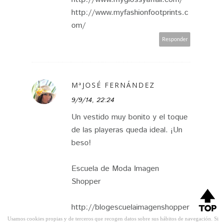
http://www.myfashionfootprints.c
om/
Responder
MªJOSÉ FERNÁNDEZ
9/9/14, 22:24
Un vestido muy bonito y el toque
de las playeras queda ideal. ¡Un
beso!
Escuela de Moda Imagen
Shopper
http://blogescuelaimagenshopper
.blogspot.com
Usamos cookies propias y de terceros que recogen datos sobre sus hábitos de navegación. Si