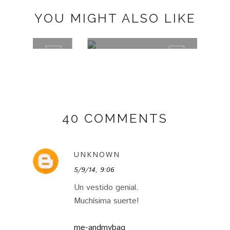
YOU MIGHT ALSO LIKE
BLACK BOOTS BY MARYPAZ
TRAJ
40 COMMENTS
UNKNOWN
5/9/14, 9:06
Un vestido genial.
Muchísima suerte!
me-andmybag