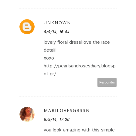
UNKNOWN
6/9/14, 16:44
lovely floral dress!love the lace
detail!
xoxo
http://pearlsandrosesdiary.blogsp
ot.gr/
Responder
MARILOVESGR33N
6/9/14, 17:28
you look amazing with this simple