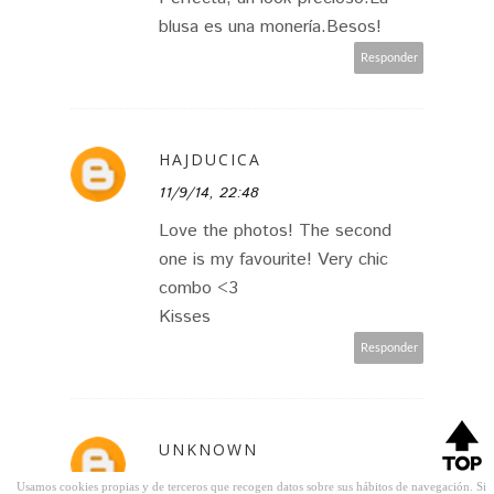
blusa es una monería.Besos!
Responder
HAJDUCICA
11/9/14, 22:48
Love the photos! The second
one is my favourite! Very chic
combo <3
Kisses
Responder
UNKNOWN
11/9/14, 23:40
Usamos cookies propias y de terceros que recogen datos sobre sus hábitos de navegación. Si