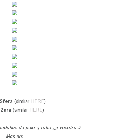
Sfera
(similar
HERE
)
:
Zara
(similar
HERE
)
ndalias de pelo y rafia ¿y vosotras?
Más en: