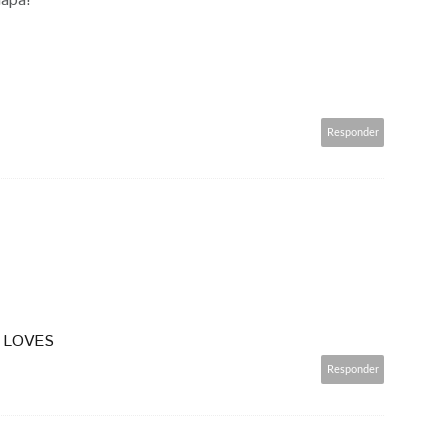
uapa!
Responder
 LOVES
Responder