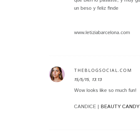
que bien lo pasaste, y muy g
un beso y feliz finde
www.letiziabarcelona.com
THEBLOGSOCIAL.COM
15/5/15, 13:13
Wow looks like so much fun!
CANDICE |
BEAUTY CANDY