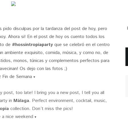
pido disculpas por la tardanza del post de hoy, pero
oy. Ahora si! En el post de hoy os cuento todos los
nto de
#hossintropiaparty
que se celebró en el centro
un ambiente exquisito, comida, música, y como no, de
stidos, monos, túnicas y complementos perfectos para
avecinan! Os dejo con las fotos ;)
iz Fin de Semana
♥
post, too late! I bring you a new post, I tell you all
arty in
Málaga
. Perfect environment, cocktail, music,
opia
collection. Don´t miss the pics!
 a nice weekend
♥