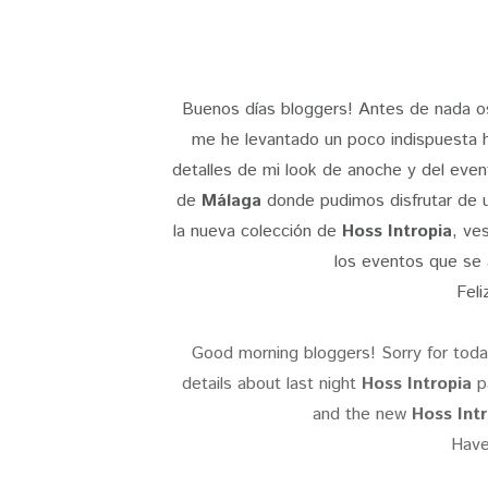
Buenos días bloggers! Antes de nada os 
me he levantado un poco indispuesta h
detalles de mi look de anoche y del eve
de
Málaga
donde pudimos disfrutar de 
la nueva colección de
Hoss Intropia
, ve
los eventos que se 
Fel
Good morning bloggers! Sorry for today 
details about last night
Hoss Intropia
p
and the new
Hoss Intr
Have