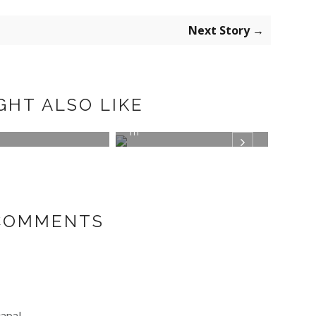
Next Story →
GHT ALSO LIKE
M´15
#MODARETOROSALEDA
#MIS
III
 COMMENTS