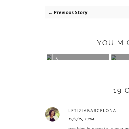
← Previous Story
YOU MI
RIZ PEÑALVER
SISTERS&RO
MBFW
 BY LA TEMPOR...
19
LETIZIABARCELONA
15/5/15, 13:04