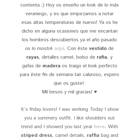
contenta ;) Hoy os enseño un look de lo más
veraniego, y es que empezamos a notar
esas altas temperaturas de nuevo! Ya os he
dicho en alguna ocasiones que me encantan
los hombros descubiertos ya el año pasado
os lo mostré
aquí
. Con éste
vestido
de
rayas
, detalles camel, bolso de
rafia
, y
gafas de
madera
os traigo el look perfecto
para éste fin de semana tan caluroso, espero
que os guste!
Mil besos y mil gracias! ♥
It´s friday lovers! I was working Today I show
you a summery outfit. I like shoulders out
trend and I showed you last year
here
.
With
striped dress
, camel details,
raffia
bag and