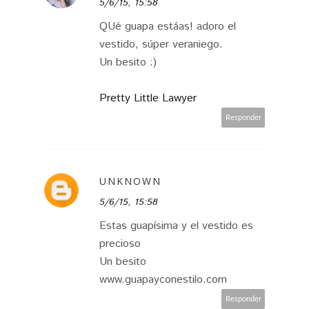
5/6/15, 15:58
QUé guapa estáas! adoro el
vestido, súper veraniego.
Un besito :)
Pretty Little Lawyer
Responder
UNKNOWN
5/6/15, 15:58
Estas guapísima y el vestido es
precioso
Un besito
www.guapayconestilo.com
Responder