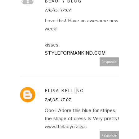
BEAUTY BLOG
7/6/15, 17:07
Love this! Have an awesome new
week!
kisses,
STYLEFORMANKIND.COM
Responder
ELISA BELLINO
7/6/15, 17:07
Ooo i Adore this blue for stripes,
the shape of dress Is Very pretty!
www.theladycracy.it
Responder