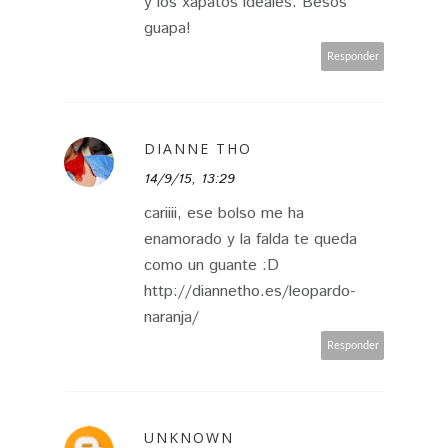
y los xapatos ideales. Besos
guapa!
Responder
DIANNE THO
14/9/15, 13:29
cariiii, ese bolso me ha
enamorado y la falda te queda
como un guante :D
http://diannetho.es/leopardo-
naranja/
Responder
UNKNOWN