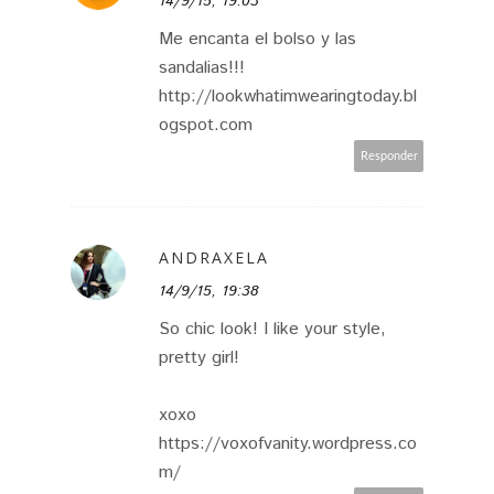
14/9/15, 19:03
Me encanta el bolso y las
sandalias!!!
http://lookwhatimwearingtoday.bl
ogspot.com
Responder
ANDRAXELA
14/9/15, 19:38
So chic look! I like your style,
pretty girl!
xoxo
https://voxofvanity.wordpress.co
m/