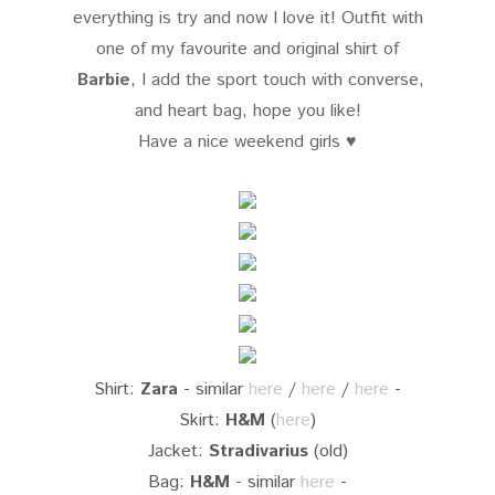
everything is try and now I love it! Outfit with
one of my favourite and original shirt of
Barbie
, I add the sport touch with converse,
and heart bag, hope you like!
Have a nice weekend girls ♥
Shirt:
Zara
- similar
here
/
here
/
here
-
Skirt:
H&M
(
here
)
Jacket:
Stradivarius
(old)
Bag:
H&M
- similar
here
-