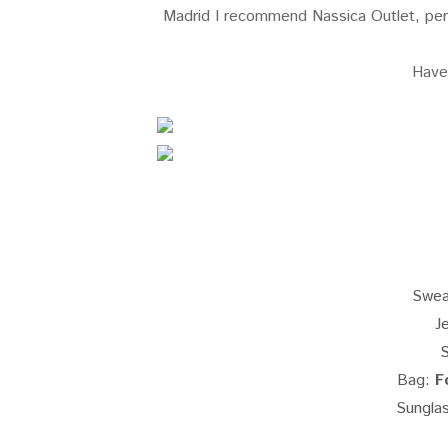
Madrid I recommend Nassica Outlet, perf
Have
Swea
J
Bag:
F
Sungla