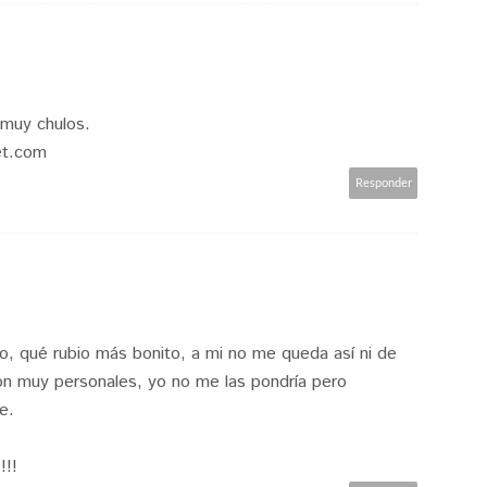
 muy chulos.
et.com
Responder
elo, qué rubio más bonito, a mi no me queda así ni de
 son muy personales, yo no me las pondría pero
e.
!!!