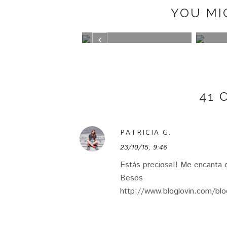
YOU MI
K BOOTS BY
TRAJE DE CUADROS
GREE
PAZ
41
PATRICIA G.
23/10/15, 9:46
Estás preciosa!! Me encanta e
Besos
http://www.bloglovin.com/b