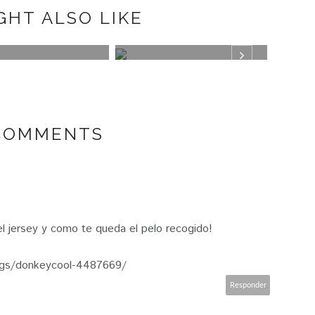
GHT ALSO LIKE
N
PLUMETI
MISA
 COMMENTS
l jersey y como te queda el pelo recogido!
logs/donkeycool-4487669/
Responder