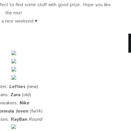
ect to find some stuff with good prize. Hope you like
the mix!
 a nice weekend ♥
ter:
Lefties
(new)
eans:
Zara
(old)
Sneakers:
Nike
ormula Joven
(fw14)
sses:
RayBan
Round