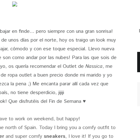
abajar en finde... pero siempre con una gran sonrisa!
e unos días por el norte, hoy os traigo un look muy
iajar, cómodo y con ese toque especial. Llevo nueva
e son como andar por las nubes! Para las que sois de
 yo, os quería recomendar el Outlet de
Nassica
, me
de ropa outlet a buen precio donde mi marido y yo
ca la pena ;) Me encanta parar allí cada vez que
ís, no tiene desperdicio, jijiji
ok! Que disfrutéis del Fin de Semana ♥
have to work on weekend, but happy!
e north of Spain. Today I bring you a comfy outfit to
er
and super comfy
sneakers
, I love it! If you go to