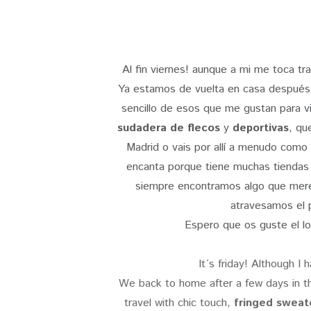
Al fin viernes! aunque a mi me toca tr
Ya estamos de vuelta en casa después d
sencillo de esos que me gustan para v
sudadera de flecos
y
deportivas
, qu
Madrid o vais por allí a menudo como
encanta porque tiene muchas tiendas 
siempre encontramos algo que merez
atravesamos el pa
Espero que os guste el lo
It´s friday! Although
I 
We back to home after a few days in th
travel with chic touch,
fringed sweat