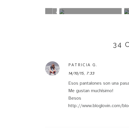
ETI
MISAKO BAGUETTE BAG
ANIM
34 
PATRICIA G.
14/10/15, 7:33
Esos pantalones son una pas
Me gustan muchísimo!
Besos
http://www.bloglovin.com/b