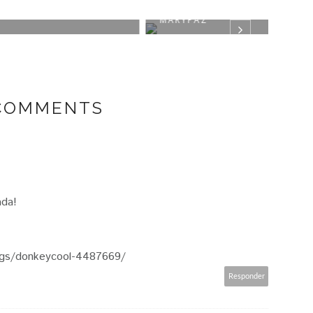
AL PRINT
BLACK BOOTS BY
TRAJ
MARYPAZ
COMMENTS
ada!
logs/donkeycool-4487669/
Responder