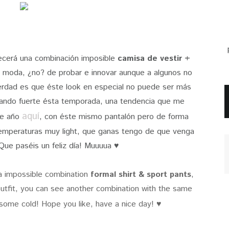
ecerá una combinación imposible
camisa de vestir +
la moda, ¿no? de probar e innovar aunque a algunos no
erdad es que éste look en especial no puede ser más
ando fuerte ésta temporada, una tendencia que me
aquí
de año
, con éste mismo pantalón pero de forma
temperaturas muy light, que ganas tengo de que venga
i Que paséis un feliz día! Muuuua ♥
 a impossible combination
formal shirt & sport pants
,
y outfit, you can see another combination with the same
 some cold! Hope you like, have a nice day! ♥