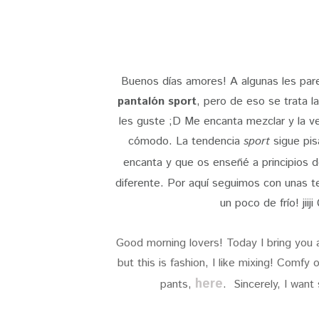
Buenos días amores! A algunas les par
pantalón sport
, pero de eso se trata 
les guste ;D Me encanta mezclar y la v
cómodo. La tendencia
sport
sigue pis
encanta y que os enseñé a principios 
diferente. Por aquí seguimos con unas 
un poco de frío! jiij
Good morning lovers! Today I bring you
but this is fashion, I like mixing! Comf
here
pants,
. Sincerely, I want