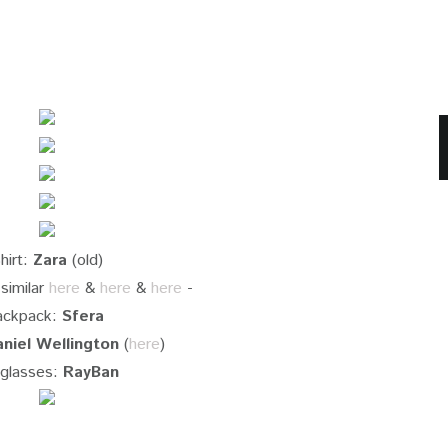
hirt:
Zara
(old)
similar
here
&
here
&
here
-
ackpack:
Sfera
niel Wellington
(
here
)
glasses:
RayBan