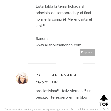
Esta falda la tenía fichada al
principio de temporada y al final
no me la compré! Me encanta el
look!!
Sandra
www.allaboutsandbcn.com
Responder
PATTI SANTAMARIA
29/1/16, 11:54
preciosisima!!! feliz viernes!!! un
besazo! te espero en mi blog
Usamos cookies propias y de terceros que recogen datos sobre sus hábitos de navegación. Si