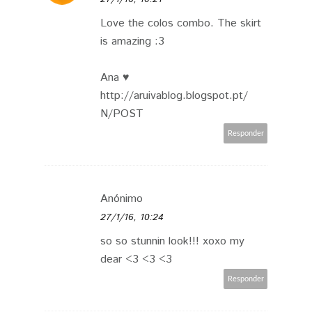
Love the colos combo. The skirt
is amazing :3
Ana ♥
http://aruivablog.blogspot.pt/
N/POST
Responder
Anónimo
27/1/16, 10:24
so so stunnin look!!! xoxo my
dear <3 <3 <3
Responder