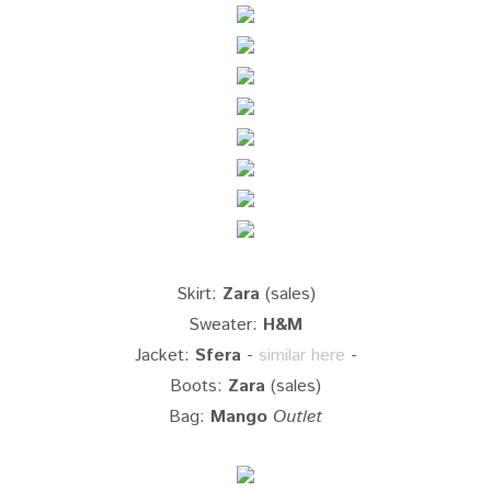
Skirt:
Zara
(sales)
Sweater:
H&M
Jacket:
Sfera
-
similar here
-
Boots:
Zara
(sales)
Bag:
Mango
Outlet