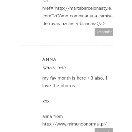
<a
href="http://martabarcelonastyle.
com”>Cómo combinar una camisa
de rayas azules y blancas</a>
Responder
ANNA
5/9/16, 9:50
my fav month is here <3 also, I
love the photos
xxx
anna from
http://www.mimundonormal.pl/