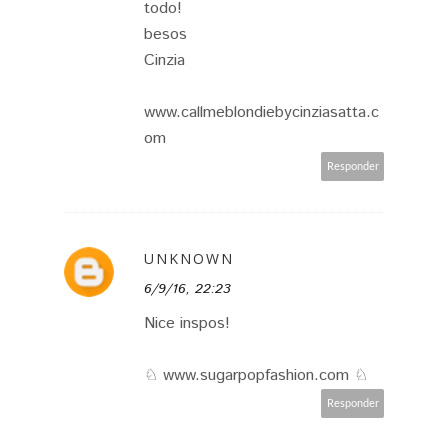
todo!
besos
Cinzia
www.callmeblondiebycinziasatta.c
om
Responder
UNKNOWN
6/9/16, 22:23
Nice inspos!
♘ www.sugarpopfashion.com ♘
Responder