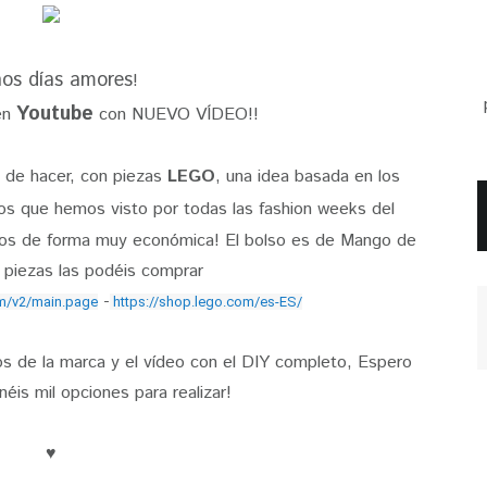
os días amore
s
!
Youtube
en
con NUEVO VÍDEO!!
l de hacer, con piezas
LEGO
, una idea basada en los
s que hemos visto por todas las fashion weeks del
tros de forma muy económica! El bolso es de Mango de
s piezas las podéis comprar
-
om/v2/main.page
https://shop.lego.com/es-ES/
s de la marca y el vídeo con el DIY completo, Espero
éis mil opciones para realizar!
♥