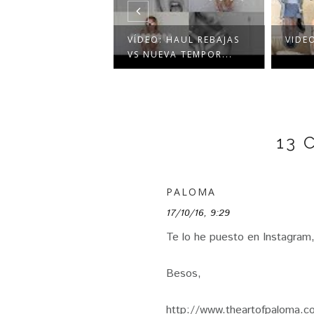
O: QUÉ REGALAR
VÍDEO: HAUL REBAJAS
VIDE
AVIDAD
VS NUEVA TEMPOR...
13
PALOMA
17/10/16, 9:29
Te lo he puesto en Instagram
Besos,
http://www.theartofpaloma.c