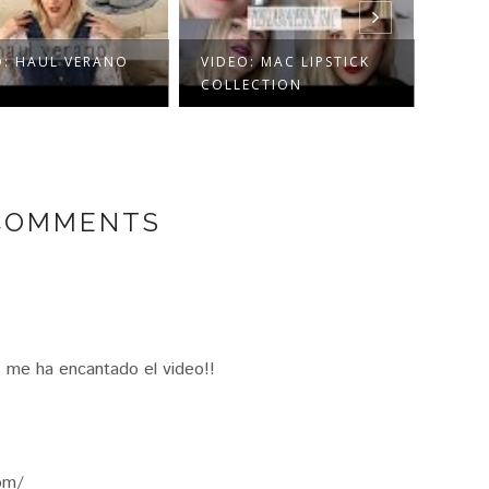
O: HAUL VERANO
VIDEO: MAC LIPSTICK
VÍDE
COLLECTION
- NE
 COMMENTS
, me ha encantado el video!!
om/