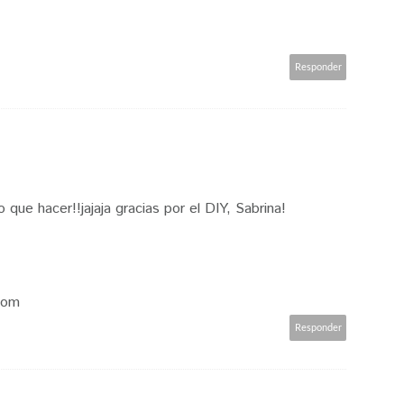
Responder
 que hacer!!jajaja gracias por el DIY, Sabrina!
com
Responder