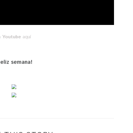
n
Youtube
aquí
Feliz semana!