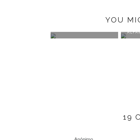
YOU MI
N #4 SINTRA
LISBON #2 PINK STREET
LISB
ALFA
19
Anónimo