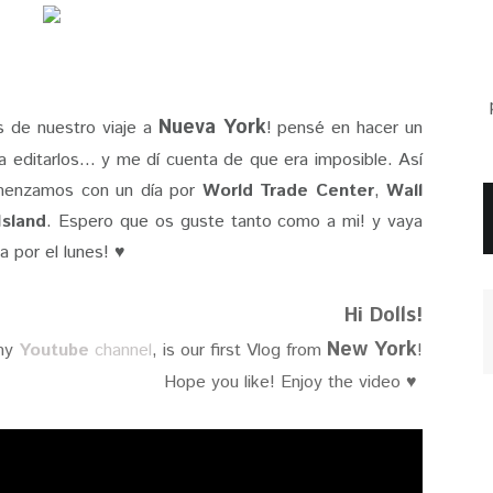
Nueva York
s de nuestro viaje a
! pensé en hacer un
editarlos... y me dí cuenta de que era imposible. Así
omenzamos con un día por
World Trade Center
,
Wall
Island
. Espero que os guste tanto como a mi! y vaya
a por el lunes! ♥
Hi Dolls!
New York
 my
Youtube
channel
, is our first Vlog from
!
Hope you like!
Enjoy the video ♥