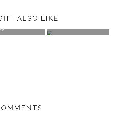
GHT ALSO LIKE
ON #1 CHIADO &
DENIM ON DENIM
MA
VIDE
EN N
 COMMENTS