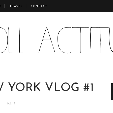
S
TRAVEL
CONTACT
W YORK VLOG #1
9.1.17