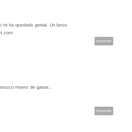
deo te ha quedado genial. Un beso
et.com
Responder
conozco muero de ganas..
Responder