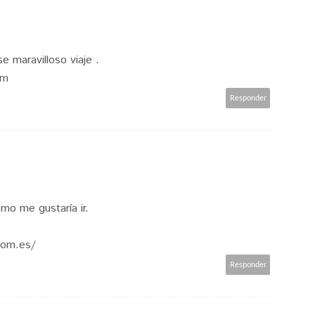
e maravilloso viaje .
om
Responder
mo me gustaría ir.
com.es/
Responder