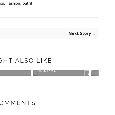
Fashion
,
outfit
GS:
Next Story →
GHT ALSO LIKE
K BOOTS BY
TRAJE DE CUADROS
GREE
PAZ
COMMENTS