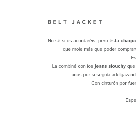
B E L T J A C K E T
No sé si os acordaréis, pero ésta
chaqu
que mole más que poder comprart
Es
La combiné con los
jeans slouchy
que 
unos por si seguía adelgazand
Con cinturón por fuer
Espe