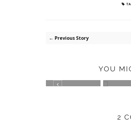
TA
← Previous Story
YOU MI
KO BAGUETTE BAG
ANIMAL PRINT
BLAC
MARY
2 