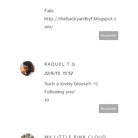
Fabi.
http://thebackyardbyf.blogspot.c
om/
Responder
RAQUEL T.G.
22/6/13, 15:52
Such a lovely blouse!! =)
Following you!
xx
Responder
MY LITTLE PINK CLOUD