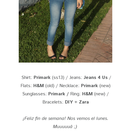
Shirt:
Primark
(ss13) / Jeans:
Jeans 4 Us
/
Flats:
H&M
(old) / Necklace:
Primark
(new)
Sunglasses:
Primark /
Ring:
H&M
(new) /
Bracelets:
DIY + Zara
¡Feliz fin de semana! Nos vemos el lunes.
Muuuuuá ;)