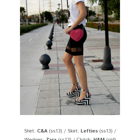
Shirt:
C&A
(ss13) / Skirt:
Lefties
(ss13) /
Wedges:
Zara
(ss13) / Clutch:
H&M
(old)