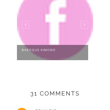
BAROQUE KIMONO
SPRI
31 COMMENTS