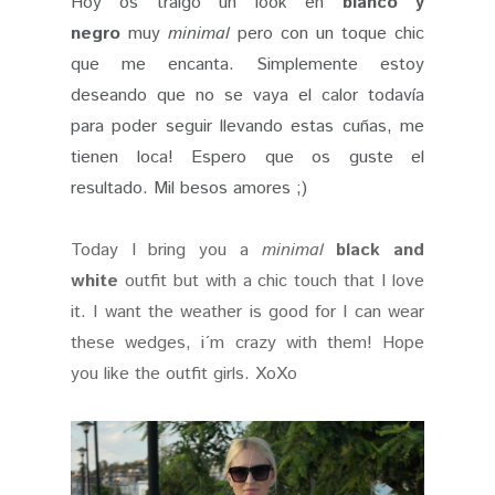
Hoy os traigo un look en
blanco y
negro
muy
minimal
pero con un toque chic
que me encanta. Simplemente estoy
deseando que no se vaya el calor todavía
para poder seguir llevando estas cuñas, me
tienen loca! Espero que os guste el
resultado. Mil besos amores ;)
Today I bring you a
minimal
black and
white
outfit but with a chic touch that I love
it. I want the weather is good for I can wear
these wedges, i´m crazy with them! Hope
you like the outfit girls. XoXo