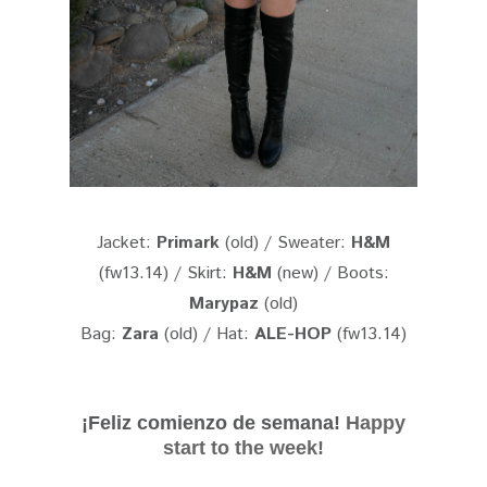
Jacket:
Primark
(old) / Sweater:
H&M
(fw13.14) / Skirt:
H&M
(new) / Boots:
Marypaz
(old)
Bag:
Zara
(old) / Hat:
ALE-HOP
(fw13.14)
¡Feliz comienzo de semana!
Happy
start to the week!