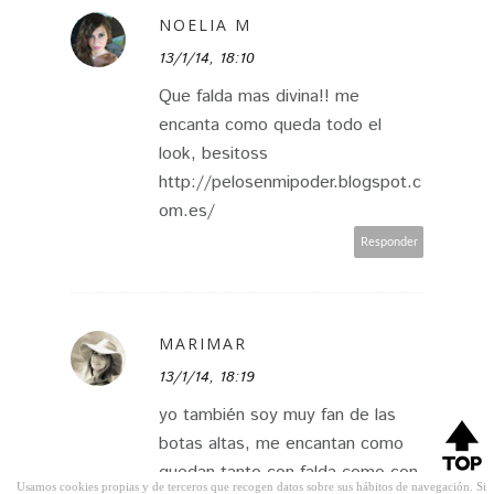
NOELIA M
13/1/14, 18:10
Que falda mas divina!! me
encanta como queda todo el
look, besitoss
http://pelosenmipoder.blogspot.c
om.es/
Responder
MARIMAR
13/1/14, 18:19
yo también soy muy fan de las
botas altas, me encantan como
quedan tanto con falda como con
Usamos cookies propias y de terceros que recogen datos sobre sus hábitos de navegación. Si