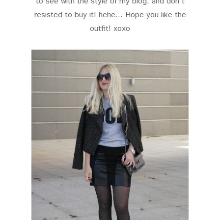
to see with the style of my blog, and don´t
resisted to buy it! hehe... Hope you like the
outfit! xoxo