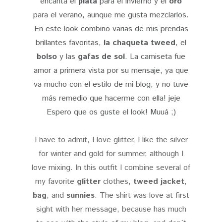
encanta el
plata
para el invierno y el
oro
para el verano, aunque me gusta mezclarlos.
En este look combino varias de mis prendas
brillantes favoritas,
la chaqueta tweed
, el
bolso
y las
gafas de sol
. La camiseta fue
amor a primera vista por su mensaje, ya que
va mucho con el estilo de mi blog, y no tuve
más remedio que hacerme con ella! jeje
Espero que os guste el look! Muuá ;)
I have to admit, I love glitter, I like the silver
for winter and gold for summer, although I
love mixing. In this outfit I combine several of
my favorite
glitter
clothes,
tweed jacket
,
bag
, and
sunnies
. The shirt was love at first
sight with her message, because has much