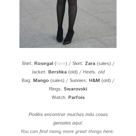
Shirt:
Rosegal
(
here
) / Skirt:
Zara
(sales) /
Jacket:
Bershka
(old) / Heels:
old
Bag:
Mango
(sales) / Sunnies:
H&M
(old) /
Rings:
Swarovski
Watch:
Parfois
Podéis encontrar muchas más cosas
geniales aquí:
You can find many more great things here: