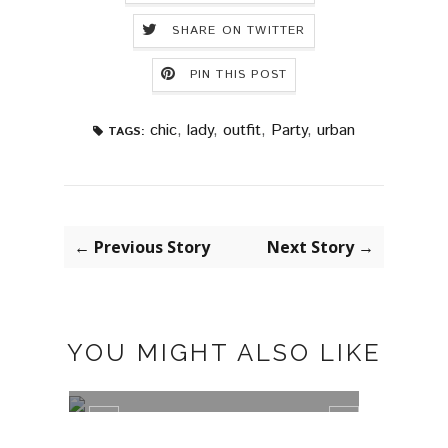
SHARE ON TWITTER
PIN THIS POST
chic
,
lady
,
outfit
,
Party
,
urban
TAGS:
← Previous Story
Next Story →
YOU MIGHT ALSO LIKE
BACK TO THE GRUNGE
FLO