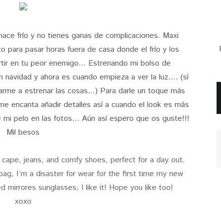
ace frío y no tienes ganas de complicaciones. Maxi
o para pasar horas fuera de casa donde el frío y los
ir en tu peor enemigo... Estrenando mi bolso de
n navidad y ahora es cuando empieza a ver la luz.... (sí
arme a estrenar las cosas...) Para darle un toque más
e encanta añadir detalles así a cuando el look es más
 mi pelo en las fotos... Aún así espero que os guste!!!
Mil besos
i cape, jeans, and comfy shoes, perfect for a day out.
ag, I´m a disaster for wear for the first time my new
d mirrores sunglasses, I like it! Hope you like too!
xoxo