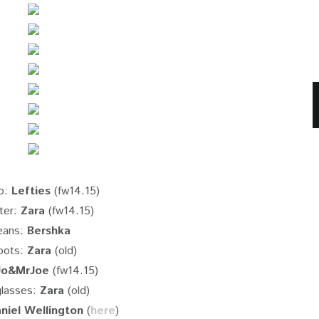
o:
Lefties
(fw14.15)
ter:
Zara
(fw14.15)
eans:
Bershka
oots:
Zara
(old)
Jo&MrJoe
(fw14.15)
lasses:
Zara
(old)
niel Wellington
(
here
)