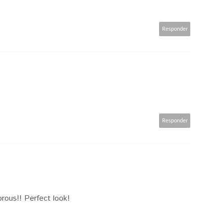
Responder
Responder
orous!! Perfect look!