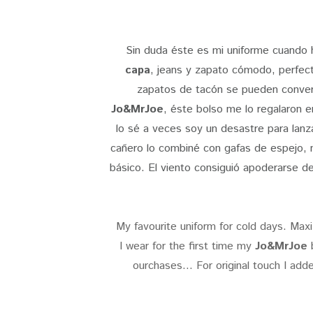
Sin duda éste es mi uniforme cuando h
capa
, jeans y zapato cómodo, perfect
zapatos de tacón se pueden convert
Jo&MrJoe
, éste bolso me lo regalaron e
lo sé a veces soy un desastre para lanz
cañero lo combiné con gafas de espejo, m
básico. El viento consiguió apoderarse de
My favourite uniform for cold days. Max
I wear for the first time my
Jo&MrJoe
b
ourchases... For original touch I adde