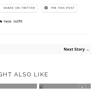
SHARE ON TWITTER
PIN THIS POST
outfit
TAGS:
Next Story →
GHT ALSO LIKE
E DE CUADROS
GREEN
PLUM