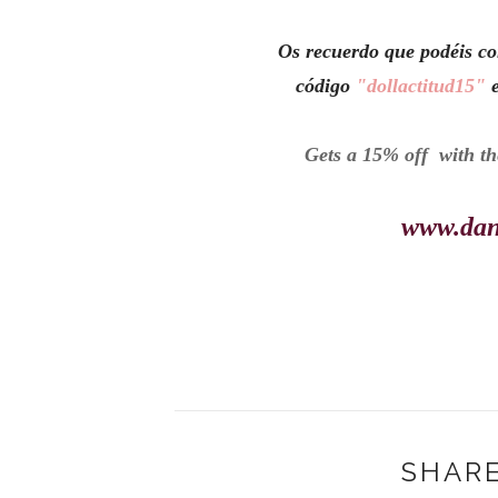
Os recuerdo que podéis co
código
"dollactitud15"
e
Gets a 15% off with th
www.dan
SHARE