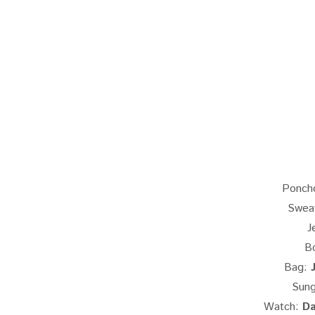
Ponch
Swea
J
B
Bag:
Sung
Watch:
Da