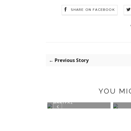
SHARE ON FACEBOOK
← Previous Story
YOU MI
AL PRINT
BLACK BOOTS BY
TRAJ
MARYPAZ