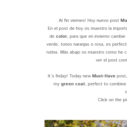
Al fin viernes! Hoy nuevo post
Mu
En el post de hoy os muestro la import
de
color
, para que en invierno cambie
verde, tonos naranjas o rosa, es perfec
rutina. Más abajo os muestro como he co
ver el post com
It´s friday! Today new
Must-Have
post,
my
green coat
, perfect to combine 
d
Click on the p