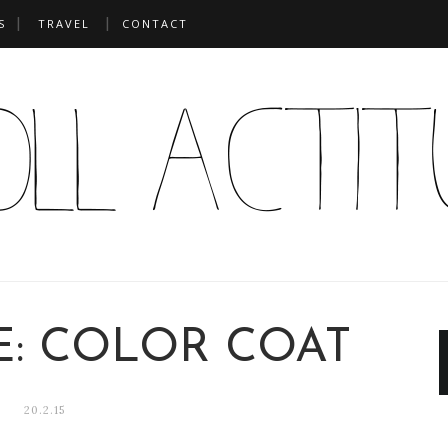
S
TRAVEL
CONTACT
E: COLOR COAT
20.2.15