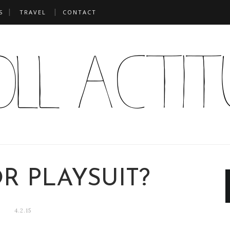
S
TRAVEL
CONTACT
R PLAYSUIT?
4.2.15