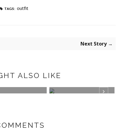
outfit
TAGS:
Next Story →
GHT ALSO LIKE
KO BAGUETTE BAG
ANIMAL PRINT
BLAC
MAR
 COMMENTS