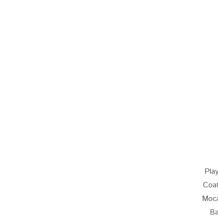
Pla
Coa
Moca
B