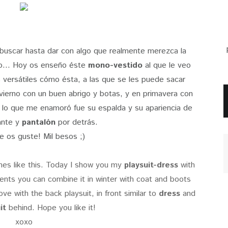
buscar hasta dar con algo que realmente merezca la
io... Hoy os enseño éste
mono-vestido
al que le veo
 versátiles cómo ésta, a las que se les puede sacar
nvierno con un buen abrigo y botas, y en primavera con
 lo que me enamoró fue su espalda y su apariencia de
ante y
pantalón
por detrás.
 os guste! Mil besos ;)
othes like this. Today I show you my
playsuit-
dress
w
ith
ments you can combine it in winter with coat and boots
love with the back playsuit, in front similar to
dress
and
it
behind. Hope you like it!
xoxo