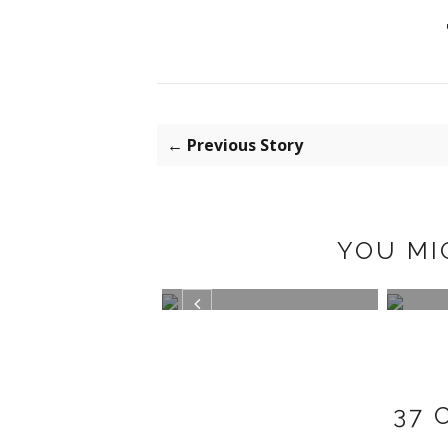
← Previous Story
YOU MI
N
PLUMETI
MISA
37