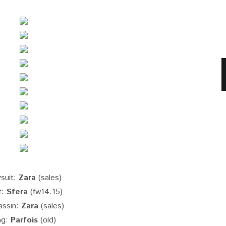
ysuit:
Zara
(sales)
t:
Sfera
(fw14.15)
ssin:
Zara
(sales)
ag:
Parfois
(old)