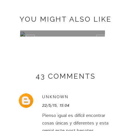
YOU MIGHT ALSO LIKE
GISELA INTIMATES MATERNITY
DECO
43 COMMENTS
UNKNOWN
22/5/15, 15:04
Pienso igual es difícil encontrar
cosas únicas y diferentes y esta
genial este post,besotes