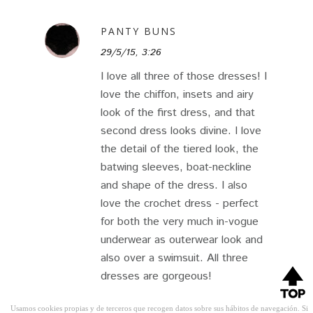
PANTY BUNS
29/5/15, 3:26
I love all three of those dresses! I
love the chiffon, insets and airy
look of the first dress, and that
second dress looks divine. I love
the detail of the tiered look, the
batwing sleeves, boat-neckline
and shape of the dress. I also
love the crochet dress - perfect
for both the very much in-vogue
underwear as outerwear look and
also over a swimsuit. All three
dresses are gorgeous!
Usamos cookies propias y de terceros que recogen datos sobre sus hábitos de navegación. Si
my Blog
|
my YouTube
|
my