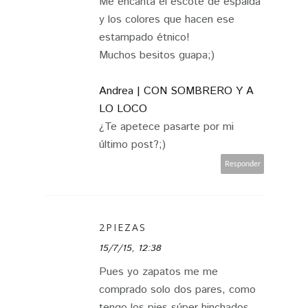
Me encanta el escote de espalda
y los colores que hacen ese
estampado étnico!
Muchos besitos guapa;)
Andrea | CON SOMBRERO Y A
LO LOCO
¿Te apetece pasarte por mi
último post?;)
Responder
2PIEZAS
15/7/15, 12:38
Pues yo zapatos me me
comprado solo dos pares, como
tengo los pies súper hinchados