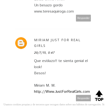
Un besazo gordo
www.teresaquiroga.com
Responder
MIRIAM JUST FOR REAL
GIRLS
20/7/15, 0:47
Que estilazo!! te sienta genial el
look!
Besos!
Miriam M. M.
http://Www.JustForRealGirls.com
Responder
Usamos cookies propias y de terceros que recogen datos sobre sus hábitos de navegación. Si