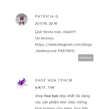
PATRICIA G.
21/7/15, 22:10
Qué fiesta más chula!!!!
Un besooo
https://www.bloglovin.com/blogs
/donkeycool-4487669/
Responder
SHOP HOA TPHCM
4/4/17, 7:06
shop
hoa tuoi
dep nhất đa dạng
các sản phẩm như chúc mừng
khai trương cửa hàng, hoa tình