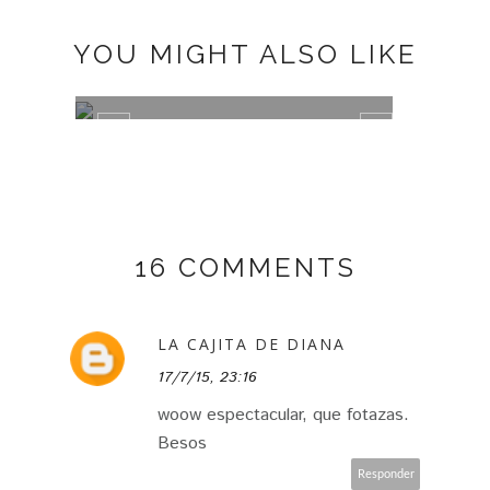
YOU MIGHT ALSO LIKE
MBFWM´15
#MOD
16 COMMENTS
LA CAJITA DE DIANA
17/7/15, 23:16
woow espectacular, que fotazas.
Besos
Responder