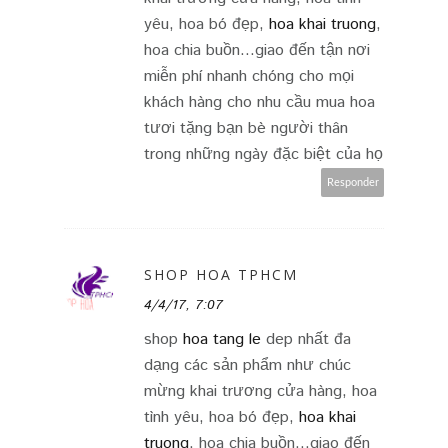
yêu, hoa bó đẹp,
hoa khai truong
,
hoa chia buồn...giao đến tận nơi
miễn phí nhanh chóng cho mọi
khách hàng cho nhu cầu mua hoa
tươi tặng bạn bè người thân
trong những ngày đặc biệt của họ
Responder
SHOP HOA TPHCM
4/4/17, 7:07
shop
hoa tang le
dep nhất đa
dạng các sản phẩm như chúc
mừng khai trương cửa hàng, hoa
tình yêu, hoa bó đẹp,
hoa khai
truong
, hoa chia buồn...giao đến