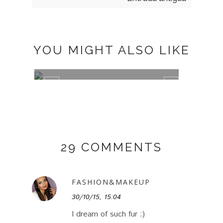
YOU MIGHT ALSO LIKE
MUST HAVE: UGLY SHOES
MUST
29 COMMENTS
FASHION&MAKEUP
30/10/15, 15:04
I dream of such fur :)