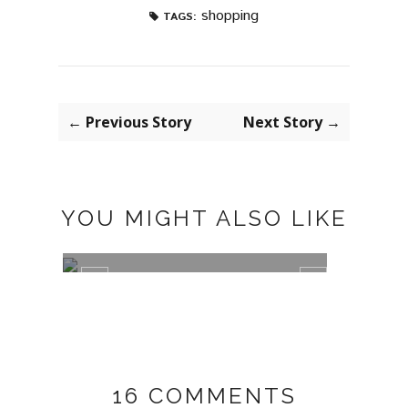
shopping
TAGS:
← Previous Story
Next Story →
YOU MIGHT ALSO LIKE
APM MONACO NECKLACES
FEEL
16 COMMENTS