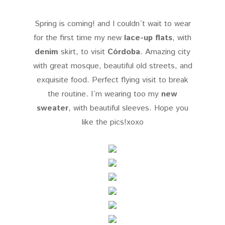
Spring is coming! and I couldn´t wait to wear
for the first time my new
lace-up flats
, with
denim
skirt, to visit
Córdoba
. Amazing city
with great mosque, beautiful old streets, and
exquisite food. Perfect flying visit to break
the routine. I´m wearing too my
new
sweater
, with beautiful sleeves. Hope you
like the pics!
xoxo