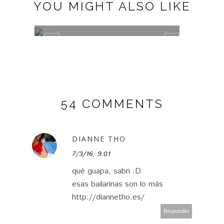
YOU MIGHT ALSO LIKE
PLUMETI
MISA
54 COMMENTS
DIANNE THO
7/3/16, 9:01
qué guapa, sabri :D
esas bailarinas son lo más
http://diannetho.es/
Responder