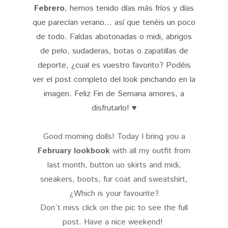
Febrero
, hemos tenido días más fríos y días
que parecían verano... así que tenéis un poco
de todo. Faldas abotonadas o midi, abrigos
de pelo, sudaderas, botas o zapatillas de
deporte, ¿cual es vuestro favorito? Podéis
ver el post completo del look pinchando en la
imagen. Feliz Fin de Semana amores, a
disfrutarlo! ♥
Good morning dolls! Today I bring you a
February lookbook
with all my outfit from
last month, button uo skirts and midi,
sneakers, boots, fur coat and sweatshirt,
¿Which is your favourite?
Don´t miss click on the pic to see the full
post. H
ave a nice weekend!