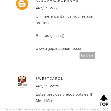
ALGOPARAPONERME
15/3/16, 21:22
Ohh me encanta, los botines son
preciosos!
Besitos guapa:))
www.algoparaponerme.com
Responder
SWEETCAROL
15/3/16, 22:05
Estas preciosa y esos botines !!
Me chiflan
http://www.sweetcarolblog.com/
Usamos cookies propias y de terceros que recogen datos sobre sus hábitos de navegación. Si