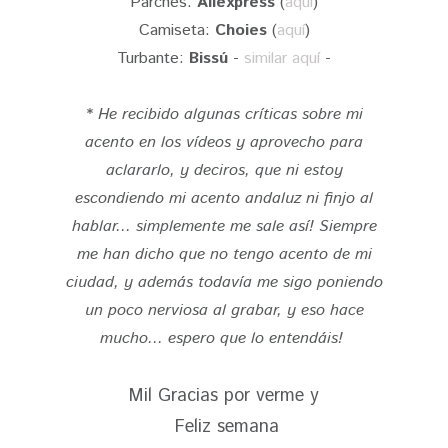
Parches:
Aliexpress
(
aquí
)
Camiseta:
Choies
(
aquí
)
Turbante:
Bissú
-
similar aquí
-
*
He recibido algunas críticas sobre mi
acento en los vídeos y aprovecho para
aclararlo, y deciros, que ni estoy
escondiendo mi acento andaluz ni finjo al
hablar... simplemente me sale así! Siempre
me han dicho que no tengo acento de mi
ciudad, y además todavía me sigo poniendo
un poco nerviosa al grabar, y eso hace
mucho... espero que lo entendáis!
Mil Gracias por verme y
Feliz semana