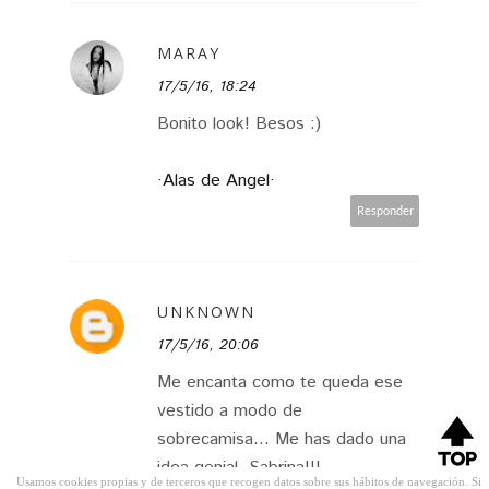
MARAY
17/5/16, 18:24
Bonito look! Besos :)
·Alas de Angel·
Responder
UNKNOWN
17/5/16, 20:06
Me encanta como te queda ese
vestido a modo de
sobrecamisa... Me has dado una
idea genial, Sabrina!!!
Usamos cookies propias y de terceros que recogen datos sobre sus hábitos de navegación. Si