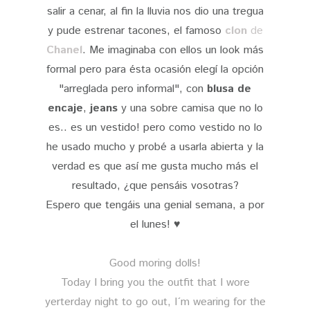
salir a cenar, al fin la lluvia nos dio una tregua
y pude estrenar tacones, el famoso
clon
de
Chanel
. Me imaginaba con ellos un look más
formal pero para ésta ocasión elegí la opción
"arreglada pero informal", con
blusa de
encaje
,
jeans
y una sobre camisa que no lo
es.. es un vestido! pero como vestido no lo
he usado mucho y probé a usarla abierta y la
verdad es que así me gusta mucho más el
resultado, ¿que pensáis vosotras?
Espero que tengáis una genial semana, a por
el lunes! ♥
Good moring dolls!
Today I bring you the outfit that I wore
yerterday night to go out, I´m wearing for the