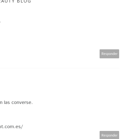
EAUTY BLOG
.
Responder
n las converse.
pot.com.es/
Responder