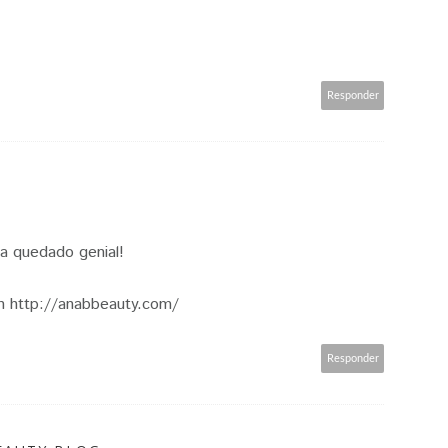
Responder
 ha quedado genial!
n http://anabbeauty.com/
Responder