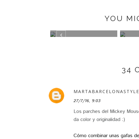
YOU MI
K BOOTS BY
TRAJE DE CUADROS
GREE
PAZ
34 
MARTABARCELONASTYL
27/7/16, 9:03
Los parches del Mickey Mouse 
da color y originalidad :)
Cómo combinar unas gafas de 