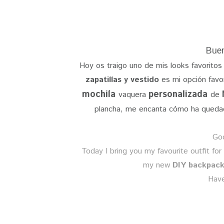
Buen
Hoy os traigo uno de mis looks favoritos
zapatillas y vestido
es mi opción favo
mochila
personalizada
vaquera
de
plancha, me encanta cómo ha quedad
Goo
Today I bring you my favourite outfit fo
my new
DIY backpac
Have