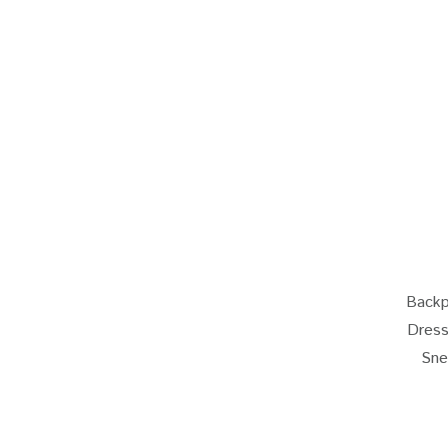
Back
Dres
Sne