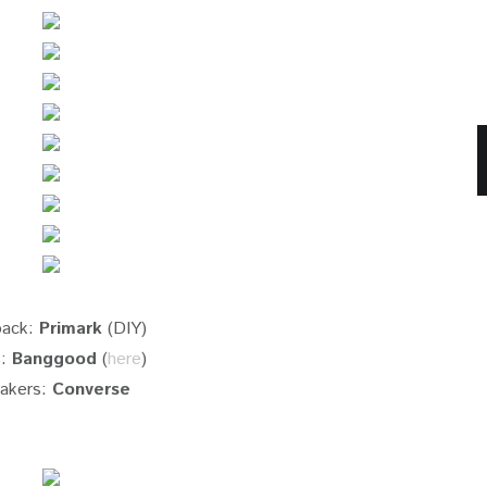
pack:
Primark
(DIY)
s:
Banggood
(
here
)
akers:
Converse