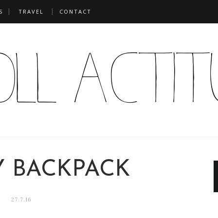
S
TRAVEL
CONTACT
Y BACKPACK
27.7.16