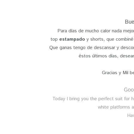
Bue
Para días de mucho calor nada mejo
top
estampado
y shorts, que combiné
Que ganas tengo de descansar y descon
éstos últimos días, desea
Gracias y Mil b
Good
Today I bring you the perfect suit for 
white platforms 
Ha