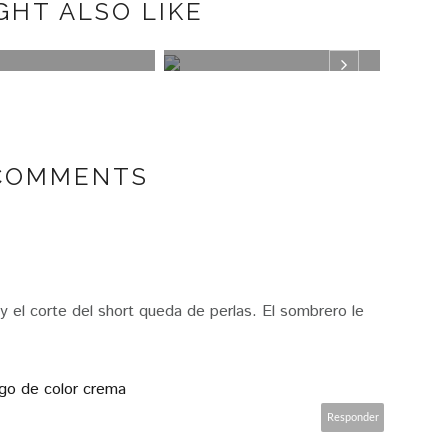
GHT ALSO LIKE
N
PLUMETI
MISA
 COMMENTS
E
y el corte del short queda de perlas. El sombrero le
go de color crema
Responder