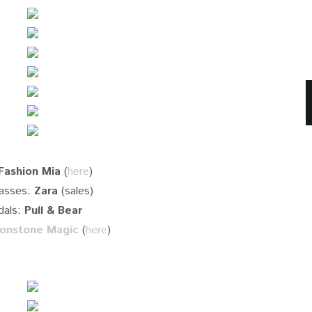
Fashion Mia
(
here
)
asses:
Zara
(sales)
dals:
Pull & Bear
onstone Magic
(
here
)