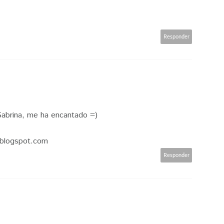
Responder
Sabrina, me ha encantado =)
.blogspot.com
Responder