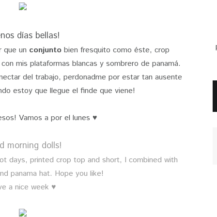
nos días bellas!
r que un
conjunto
bien fresquito como éste, crop
 con mis plataformas blancas y sombrero de panamá.
ectar del trabajo, perdonadme por estar tan ausente
ndo estoy que llegue el finde que viene!
esos! Vamos a por el lunes ♥
 morning dolls!
hot days, printed crop top and short, I combined with
and panama hat. Hope you like!
ve a nice week ♥