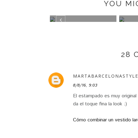
YOU MI
K BOOTS BY
TRAJE DE CUADROS
GREE
PAZ
28
MARTABARCELONASTYL
8/8/16, 9:03
El estampado es muy original 
da el toque fina la look :)
Cómo combinar un vestido lar